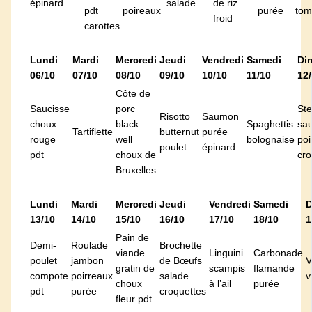
épinard
salade
de riz
pdt
poireaux
purée
tom
froid
carottes
Lundi
Mardi
Mercredi
Jeudi
Vendredi
Samedi
Di
06/10
07/10
08/10
09/10
10/10
11/10
12
Côte de
Saucisse
porc
St
Risotto
Saumon
choux
black
Spaghettis
sa
Tartiflette
butternut
purée
rouge
well
bolognaise
poi
poulet
épinard
pdt
choux de
cro
Bruxelles
Lundi
Mardi
Mercredi
Jeudi
Vendredi
Samedi
D
13/10
14/10
15/10
16/10
17/10
18/10
1
Pain de
Demi-
Roulade
Brochette
viande
Linguini
Carbonade
poulet
jambon
de Bœufs
V
gratin de
scampis
flamande
compote
poirreaux
salade
v
choux
à l’ail
purée
pdt
purée
croquettes
fleur pdt