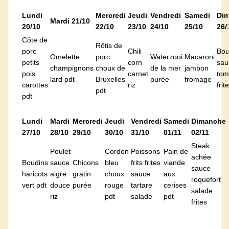
Lundi
Mercredi
Jeudi
Vendredi
Samedi
Di
Mardi 21/10
20/10
22/10
23/10
24/10
25/10
26/
Côte de
Rôtis de
porc
Chili
Bou
Omelette
porc
Waterzooi
Macaroni
petits
corn
sau
champignons
choux de
de la mer
jambon
pois
carnet
tom
lard pdt
Bruxelles
purée
fromage
carottes
riz
frit
pdt
pdt
Lundi
Mardi
Mercredi
Jeudi
Vendredi
Samedi
Dimanche
27/10
28/10
29/10
30/10
31/10
01/11
02/11
Steak
Poulet
Cordon
Poissons
Pain de
achée
Boudins
sauce
Chicons
bleu
frits frites
viande
sauce
haricots
aigre
gratin
choux
sauce
aux
roquefort
vert pdt
douce
purée
rouge
tartare
cerises
salade
riz
pdt
salade
pdt
frites