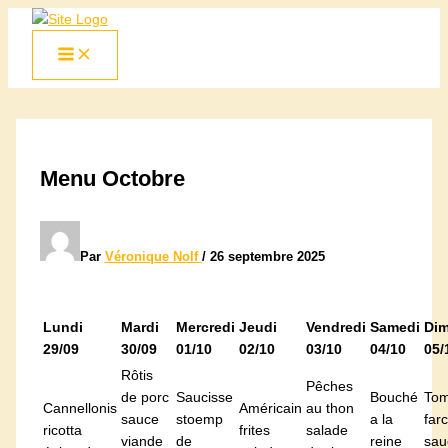
Aller
au
contenu
Menu Octobre
Par
Véronique Nolf
/
26 septembre 2025
Lundi
Mardi
Mercredi
Jeudi
Vendredi
Samedi
Di
29/09
30/09
01/10
02/10
03/10
04/10
05/
Rôtis
Pêches
de porc
Saucisse
Bouché
Tom
Cannellonis
Américain
au thon
sauce
stoemp
a la
farc
ricotta
frites
salade
viande
de
reine
sau